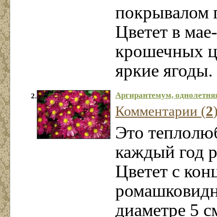
покрывалом п
Цветет в мае-
крошечных ц
яркие ягоды.
Аргирантемум, однолетня
2.
Комментарии (
2
Это теплолю
каждый год 
Цветет с кон
ромашковидн
диаметре 5 с