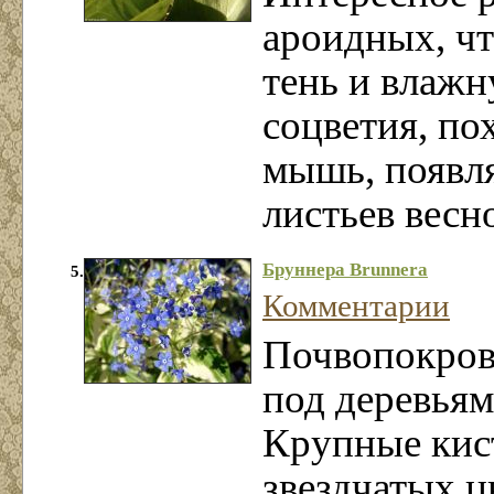
ароидных, чт
тень и влажн
соцветия, п
мышь, появл
листьев весн
Бруннера Brunnera
5.
Комментарии
Почвопокров
под деревьям
Крупные кис
звездчатых ц