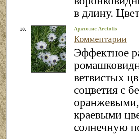
воронковидн
в длину. Цве
Арктотис Arctotis
10.
Комментарии
Эффектное р
ромашковидн
ветвистых цв
соцветия с б
оранжевыми,
краевыми цве
солнечную п