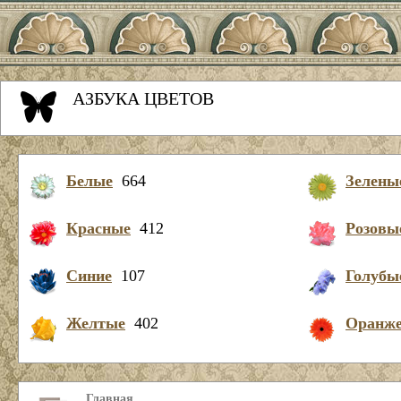
АЗБУКА ЦВЕТОВ
Белые
664
Зелены
Красные
412
Розовы
Синие
107
Голубы
Желтые
402
Оранж
Главная