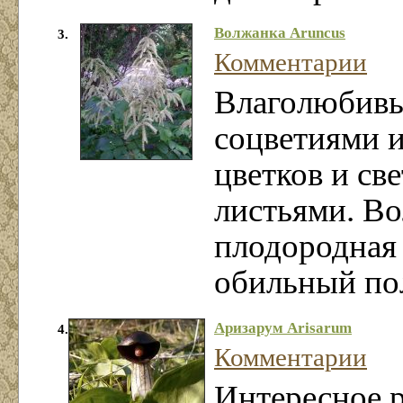
Волжанка Aruncus
3.
Комментарии
Влаголюбивы
соцветиями 
цветков и св
листьями. В
плодородная 
обильный пол
Аризарум Arisarum
4.
Комментарии
Интересное р