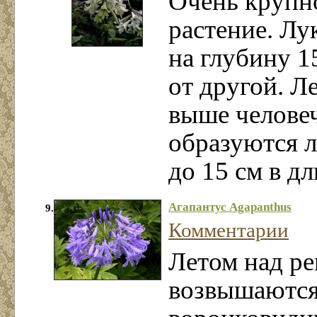
Очень крупно
растение. Лу
на глубину 1
от другой. Л
выше человеч
образуются 
до 15 см в д
Агапантус Agapanthus
9.
Комментарии
Летом над р
возвышаются