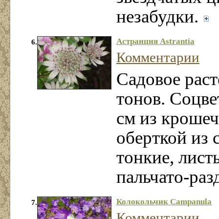
незабудки.
Астранция Astrantia
6.
Комментарии
Садовое раст
тонов. Соцве
см из кроше
оберткой из 
тонкие, лист
пальчато-раз
Колокольчик Campanula
7.
Комментарии