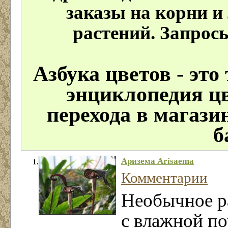
заказы на корни и
растений. Запросы
Азбука цветов - эт
энциклопедия цв
перехода в магази
б
Аризема Arisaema
1.
Комментарии
Необычное ра
с влажной по