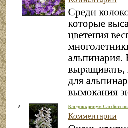
Среди колоко
которые выс
цветения вес
многолетники
альпинария.
выращивать, 
для альпина
вымокания з
Кардиокринум Cardiocrin
8.
Комментарии