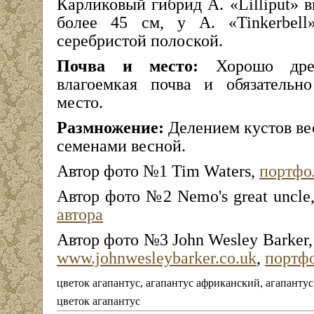
Карликовый гибрид A. «Lilliput» в
более 45 см, у A. «Tinkerbell
серебристой полоской.
Почва и место:
Хорошо дрен
влагоемкая почва и обязательно
место.
Размножение:
Делением кустов ве
семенами весной.
Автор фото №1 Tim Waters,
портфо
Автор фото №2 Nemo's great uncle
автора
Автор фото №3 John Wesley Barker,
www.johnwesleybarker.co.uk
,
портфо
цветок агапантус, агапантус африканский, агапанту
цветок агапантус