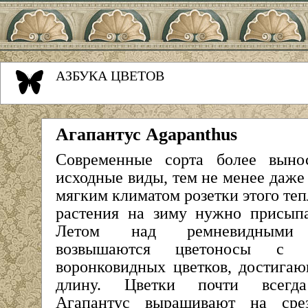
АЗБУКА ЦВЕТОВ
Агапантус Agapanthus
Современные сорта более выно
исходные виды, тем не менее даже 
мягким климатом розетки этого те
растения на зиму нужно присыпа
Летом над ремневидными 
возвышаются цветоносы с с
воронковидных цветков, достига
длину. Цветки почти всегда
Агапантус выращивают на сре