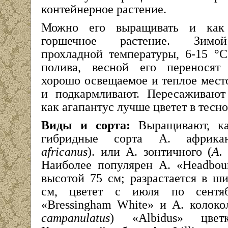
контейнерное растение.
Можно его выращивать и как 
горшечное растение. Зимо
прохладной температуры, 6-15 °С
полива, весной его переносят
хорошо освещаемое и теплое мест
и подкармливают. Пересаживают 
как агапантус лучше цветет в тесн
Виды и сорта:
Выращивают, ка
гибридные сорта А. африка
africanus
). или А. зонтичного (
A.
Наиболее популярен A. «Headbou
высотой 75 см; разрастается в ш
см, цветет с июля по сентя
«Bressingham White» и А. колокол
campanulatus
) «Albidus» цвет